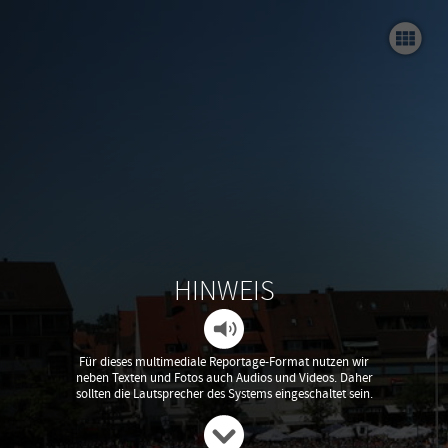
Landesposaunentag 2018
St
BrassMob und Blitzblech
Treffpunkt Kornhaus
Gottesdienste auf dem LaPo
Er
Ulm klingt
LaPo Specials
Üb
HINWEIS
Schlussfeier
Für dieses multimediale Reportage-Format nutzen wir
V
neben Texten und Fotos auch Audios und Videos. Daher
sollten die Lautsprecher des Systems eingeschaltet sein.